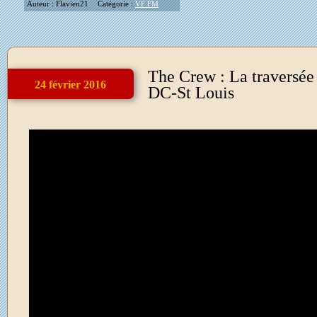
Auteur : Flavien21
Catégorie :
VF FM
The Crew : La traversée
24 février 2016
DC-St Louis