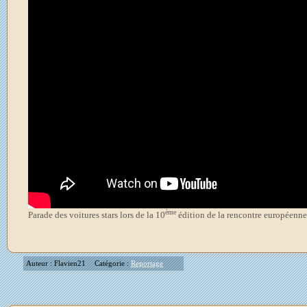
ème
Parade des voitures stars lors de la 10
édition de la rencontre européenne 
Auteur : Flavien21
Catégorie :
Reportage