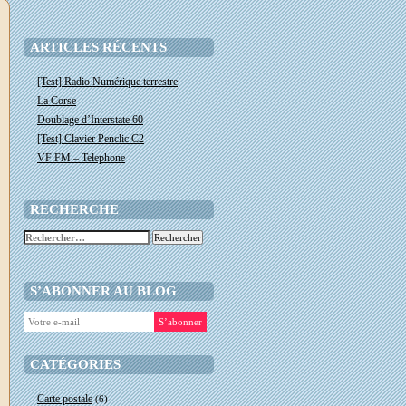
ARTICLES RÉCENTS
[Test] Radio Numérique terrestre
La Corse
Doublage d’Interstate 60
[Test] Clavier Penclic C2
VF FM – Telephone
RECHERCHE
Rechercher :
S’ABONNER AU BLOG
CATÉGORIES
Carte postale
(6)