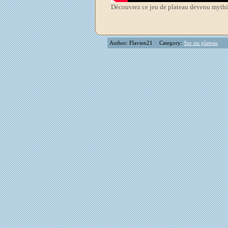
Découvrez ce jeu de plateau devenu mythi
Author: Flavien21
Category:
Sur un plateau