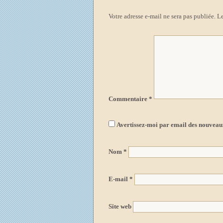
Votre adresse e-mail ne sera pas publiée.
Le
Commentaire
*
Avertissez-moi par email des nouvea
Nom
*
E-mail
*
Site web