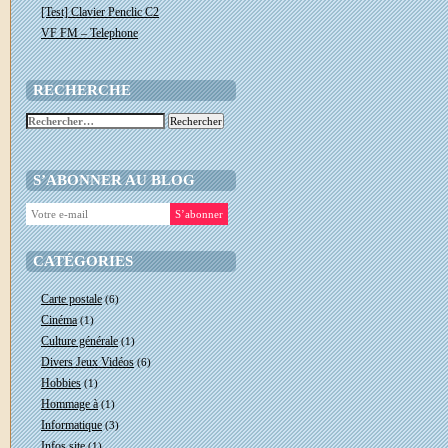
[Test] Clavier Penclic C2
VF FM – Telephone
RECHERCHE
Rechercher :
S’ABONNER AU BLOG
CATÉGORIES
Carte postale
(6)
Cinéma
(1)
Culture générale
(1)
Divers Jeux Vidéos
(6)
Hobbies
(1)
Hommage à
(1)
Informatique
(3)
Infos site
(1)