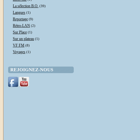
La sélection B.O.
(39)
Langues
(1)
Reportage
(9)
Rétro-LAN
(2)
Sur Place
(1)
Sur un plateau
(1)
VF FM
(8)
Voyages
(1)
REJOIGNEZ-NOUS