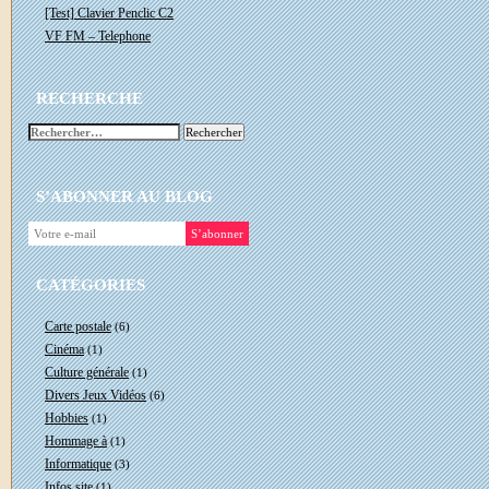
[Test] Clavier Penclic C2
VF FM – Telephone
RECHERCHE
Rechercher :
S’ABONNER AU BLOG
CATÉGORIES
Carte postale
(6)
Cinéma
(1)
Culture générale
(1)
Divers Jeux Vidéos
(6)
Hobbies
(1)
Hommage à
(1)
Informatique
(3)
Infos site
(1)