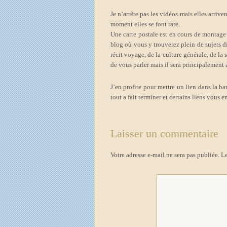
Je n’arrête pas les vidéos mais elles arriv
moment elles se font rare.
Une carte postale est en cours de montage
blog où vous y trouverez plein de sujets 
récit voyage, de la culture générale, de la 
de vous parler mais il sera principalement 
J’en profite pour
mettre un lien dans la ba
tout a fait terminer et certains liens vous
Laisser un commentaire
Votre adresse e-mail ne sera pas publiée.
Le