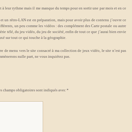
ent à leur rythme mais il me manque du temps pour en sortir une par mois et en ce
 et un rétro-LAN est en préparation, mais pour avoir plus de contenu j’ouvre ce
différents, un peu comme les vidéos : des complément des Carte postale ou autre
série télé, du jeu vidéo, du jeu de société, enfin de tout ce que j’aurai bien envie
axé sur tout ce qui touche à la géographie.
rre de menu vers le site consacré à ma collection de jeux vidéo, le site n’est pas
 emmènerons nulle part, ne vous inquiétez pas.
s champs obligatoires sont indiqués avec
*