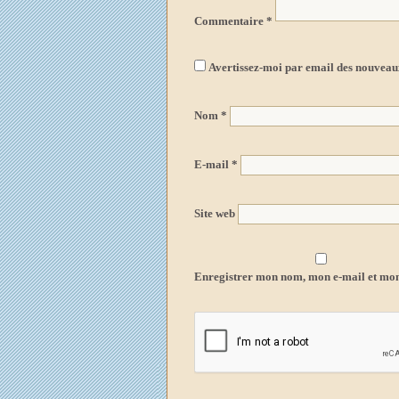
Commentaire
*
Avertissez-moi par email des nouvea
Nom
*
E-mail
*
Site web
Enregistrer mon nom, mon e-mail et mon