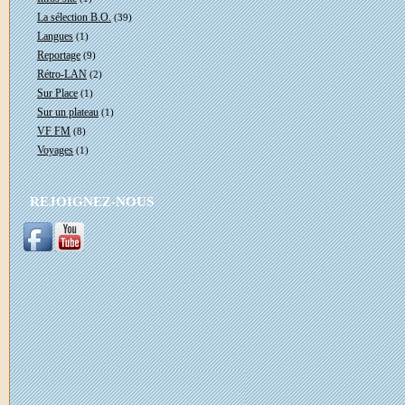
La sélection B.O.
(39)
Langues
(1)
Reportage
(9)
Rétro-LAN
(2)
Sur Place
(1)
Sur un plateau
(1)
VF FM
(8)
Voyages
(1)
REJOIGNEZ-NOUS