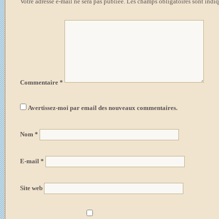
Votre adresse e-mail ne sera pas publiée.
Les champs obligatoires sont indi
Commentaire
*
Avertissez-moi par email des nouveaux commentaires.
Nom
*
E-mail
*
Site web