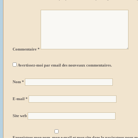
Commentaire
*
Avertissez-moi par email des nouveaux commentaires.
Nom
*
E-mail
*
Site web
Enregistrer mon nom, mon e-mail et mon site dans le navigateur pour 